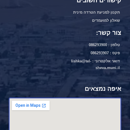
קישורים חשובים
תקנון למניעת הטרדה מינית
שאלון למועמדים
צור קשר:
טלפון : 086293900
פקס : 086293907
דואר אלקטרוני : lishka@tel-
sheva.muni.il
איפה נמצאים