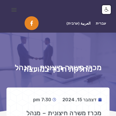
מיפוי ומידע GIS
עברית
العربية
(
ערבית
)
מכרז משרה חיצונית – מנהל
מחלקת חינוך במועצה
דצמבר 15, 2024
7:30 pm
מכרז משרה חיצונית – מנהל