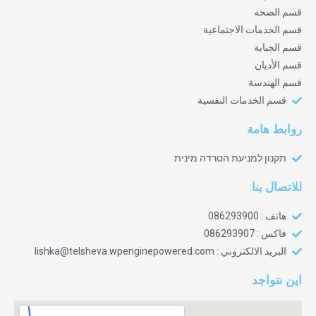
قسم الصحه
قسم الخدمات الاجتماعية
قسم الجباية
قسم الأديان
قسم الهندسة‎
قسم الخدمات النفسية‎
روابط هامة
תקנון למניעת הטרדה מינית
للاتصال بنا:
هاتف : 086293900
فاكس : 086293907
البريد الالكتروني : lishka@telsheva.wpenginepowered.com
اين نتواجد