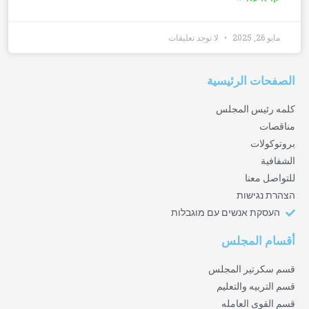
مايو 26, 2025
لا توجد تعليقات
الصفحات الرئيسية
كلمه رئيس المجلس
مناقصات
بروتوكولات
الشفافية
للتواصل معنا
הצהרת נגישות
העסקת אנשים עם מוגבלות
أقسام المجلس
قسم سكرتير المجلس
قسم التربيه والتعليم
قسم القوى العامله