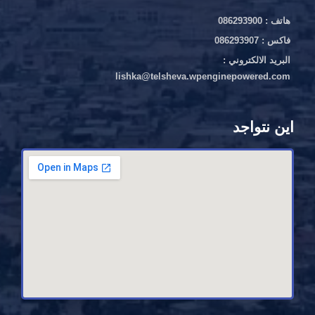
هاتف : 086293900
فاكس : 086293907
البريد الالكتروني :
lishka@telsheva.wpenginepowered.com
اين نتواجد