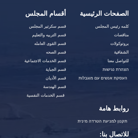
الصفحات الرئيسية
أقسام المجلس
كلمه رئيس المجلس
قسم سكرتير المجلس
مناقصات
قسم التربيه والتعليم
بروتوكولات
قسم القوى العامله
الشفافية
قسم الصحه
للتواصل معنا
قسم الخدمات الاجتماعية
הצהרת נגישות
قسم الجباية
העסקת אנשים עם מוגבלות
قسم الأديان
قسم الهندسة‎
قسم الخدمات النفسية‎
روابط هامة
תקנון למניעת הטרדה מינית
للاتصال بنا: