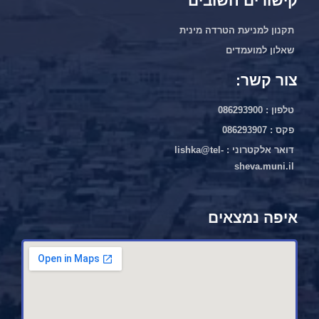
קישורים חשובים
תקנון למניעת הטרדה מינית
שאלון למועמדים
צור קשר:
טלפון : 086293900
פקס : 086293907
דואר אלקטרוני : lishka@tel-
sheva.muni.il
איפה נמצאים