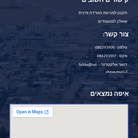
קישורים חשובים
תקנון למניעת הטרדה מינית
שאלון למועמדים
צור קשר:
טלפון : 086293900
פקס : 086293907
דואר אלקטרוני : lishka@tel-
sheva.muni.il
איפה נמצאים