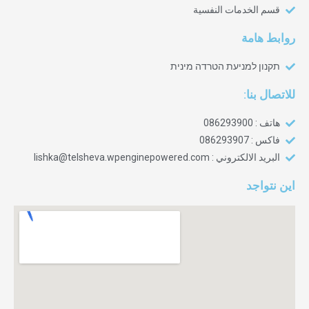
قسم الخدمات النفسية‎
روابط هامة
תקנון למניעת הטרדה מינית
للاتصال بنا:
هاتف : 086293900
فاكس : 086293907
البريد الالكتروني : lishka@telsheva.wpenginepowered.com
اين نتواجد