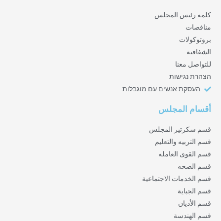
كلمه رئيس المجلس
مناقصات
بروتوكولات
الشفافية
للتواصل معنا
הצהרת נגישות
העסקת אנשים עם מוגבלות
أقسام المجلس
قسم سكرتير المجلس
قسم التربيه والتعليم
قسم القوى العامله
قسم الصحه
قسم الخدمات الاجتماعية
قسم الجباية
قسم الأديان
قسم الهندسة‎