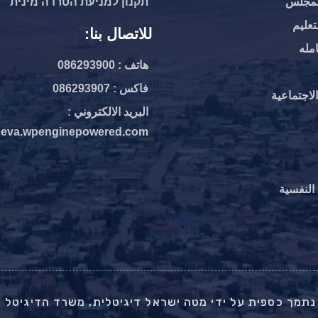
لمجلس
תקנון למניעת הטרדה מינית
تعليم
للاتصال بنا:
مله
هاتف : 086293900
فاكس : 086293907
اجتماعية
البريد الالكتروني :
heva.wpenginepowered.com
لنفسية‎
תמך כספית על ידי מטה ישראל דיגיטלית, משרד הדיגיטל ה