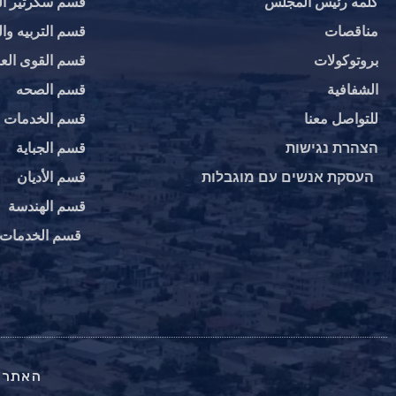
كلمه رئيس المجلس
قسم سكرتير ا
مناقصات
قسم التربيه وال
بروتوكولات
قسم القوى العا
الشفافية
قسم الصحه
للتواصل معنا
قسم الخدمات ال
הצהרת נגישות
قسم الجباية
העסקת אנשים עם מוגבלות
قسم الأديان
قسم الهندسة‎
قسم الخدمات ا
האתר נ